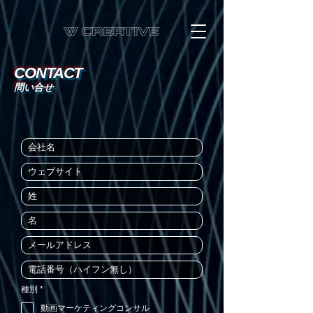
CONTACT
​問い合せ
必
種別
*
須
項
動画マーケティングコンサル