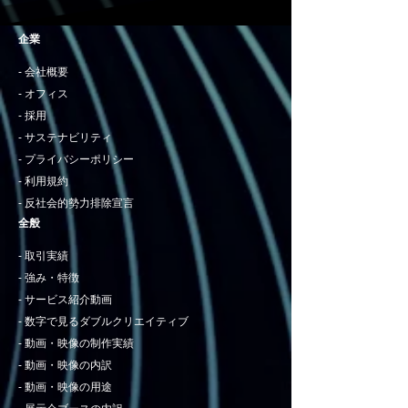
企業
- 会社概要
- オフィス
- 採用
- サステナビリティ
- プライバシーポリシー
- 利用規約
- 反社会的勢力排除宣言
全般
- 取引実績
- 強み・特徴
- サービス紹介動画
​- 数字で見るダブルクリエイティブ
- 動画・映像の制作実績
- 動画・映像の内訳
- 動画・映像の用途