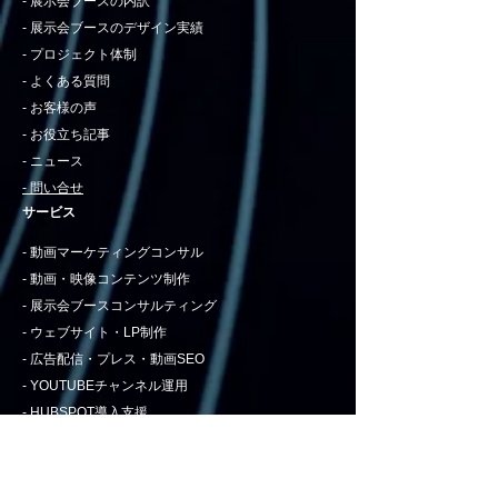
- 展示会ブースの内訳
- 展示会ブースのデザイン実績
- プロジェクト体制
- よくある質問
- お客様の声
- お役立ち記事
- ニュース
​- 問い合せ
サービス​
- 動画マーケティングコンサル
- 動画・映像コンテンツ制作
- 展示会ブースコンサルティング
​- ウェブサイト・LP制作
- 広告配信・プレス・動画SEO
- YOUTUBEチャンネル運用
- HUBSPOT導入支援
- AIフォームマーケツール​​​
- メールマガジンツール
動画・映像の用途