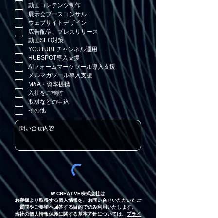
目
動画コンテンツ制作
展示会ブースコンサル
ウェブサイトデザイン
広告配信、プレスリリース
動画SEO対策
YOUTUBEチャンネル運用
HUBSPOT導入支援
AIフォームマーケツール導入支援
メルマガツール導入支援
M&A・資本提携
入社をご検討
取材などの申込
その他
W CREATIVE株式会社は
お客様より取得する個人情報を、お問い合せいただいたご
質問やご要望へ回答する目的でのみ利用いたします。
当社の個人情報保護に関する基本方針については、
プライ