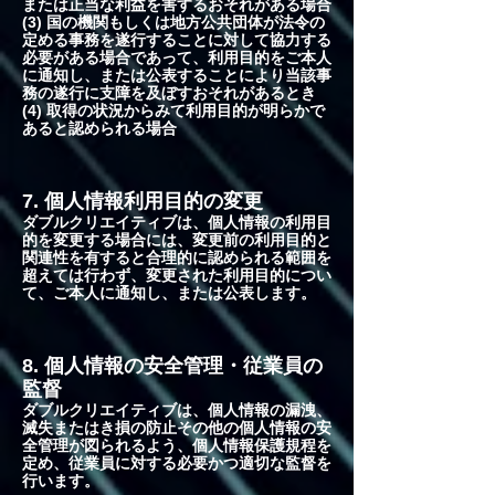
または正当な利益を害するおそれがある場合
(3) 国の機関もしくは地方公共団体が法令の
定める事務を遂行することに対して協力する
必要がある場合であって、利用目的をご本人
に通知し、または公表することにより当該事
務の遂行に支障を及ぼすおそれがあるとき
(4) 取得の状況からみて利用目的が明らかで
あると認められる場合
7. 個人情報利用目的の変更
ダブルクリエイティブは、個人情報の利用目
的を変更する場合には、変更前の利用目的と
関連性を有すると合理的に認められる範囲を
超えては行わず、変更された利用目的につい
て、ご本人に通知し、または公表します。
8. 個人情報の安全管理・従業員の
監督
ダブルクリエイティブは、個人情報の漏洩、
滅失またはき損の防止その他の個人情報の安
全管理が図られるよう、個人情報保護規程を
定め、従業員に対する必要かつ適切な監督を
行います。