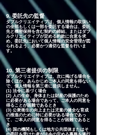
9. 委託先の監督
ダブルクリエイティブは、個人情報の取扱い
の全部もしくは一部を委託する場合は、委託
先と機密保持を含む契約の締結、またはダブ
ルクリエイティブが定める約款に合意を求
め、委託先において個人情報の安全管理が図
られるよう、必要かつ適切な監督を行いま
す。
10. 第三者提供の制限
ダブルクリエイティブは、次に掲げる場合を
除くほか、あらかじめご本人の同意を得ない
で、個人情報を第三者に提供しません。
(1) 法令に基づく場合
(2) 人の生命、身体または財産の保護のため
に必要がある場合であって、ご本人の同意を
得ることが困難であるとき
(3) 公衆衛生の向上または児童の健全な育成
の推進のために特に必要がある場合であっ
て、ご本人の同意を得ることが困難であると
き
(4) 国の機関もしくは地方公共団体またはそ
の委託を受けた者が法令の定める事務を遂行