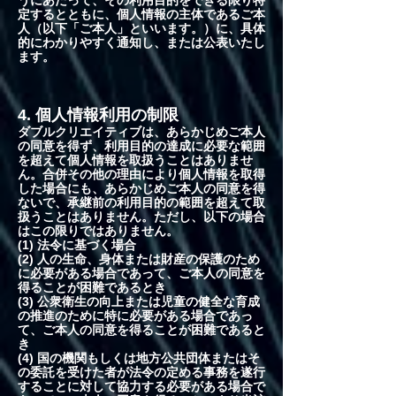
うにあたって、その利用目的をできる限り特
定するとともに、個人情報の主体であるご本
人（以下「ご本人」といいます。）に、具体
的にわかりやすく通知し、または公表いたし
ます。
4. 個人情報利用の制限
ダブルクリエイティブは、あらかじめご本人
の同意を得ず、利用目的の達成に必要な範囲
を超えて個人情報を取扱うことはありませ
ん。合併その他の理由により個人情報を取得
した場合にも、あらかじめご本人の同意を得
ないで、承継前の利用目的の範囲を超えて取
扱うことはありません。ただし、以下の場合
はこの限りではありません。
(1) 法令に基づく場合
(2) 人の生命、身体または財産の保護のため
に必要がある場合であって、ご本人の同意を
得ることが困難であるとき
(3) 公衆衛生の向上または児童の健全な育成
の推進のために特に必要がある場合であっ
て、ご本人の同意を得ることが困難であると
き
(4) 国の機関もしくは地方公共団体またはそ
の委託を受けた者が法令の定める事務を遂行
することに対して協力する必要がある場合で