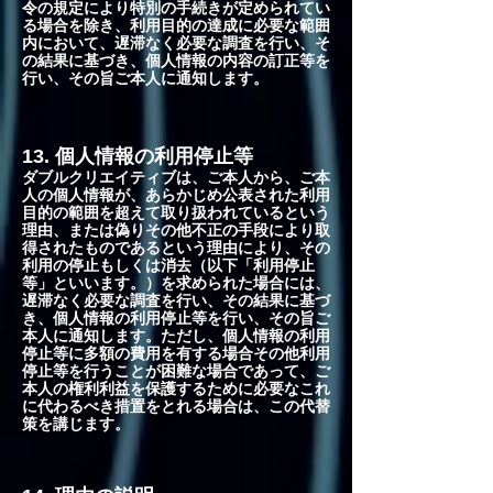
令の規定により特別の手続きが定められてい
る場合を除き、利用目的の達成に必要な範囲
内において、遅滞なく必要な調査を行い、そ
の結果に基づき、個人情報の内容の訂正等を
行い、その旨ご本人に通知します。
13. 個人情報の利用停止等
ダブルクリエイティブは、ご本人から、ご本
人の個人情報が、あらかじめ公表された利用
目的の範囲を超えて取り扱われているという
理由、または偽りその他不正の手段により取
得されたものであるという理由により、その
利用の停止もしくは消去（以下「利用停止
等」といいます。）を求められた場合には、
遅滞なく必要な調査を行い、その結果に基づ
き、個人情報の利用停止等を行い、その旨ご
本人に通知します。ただし、個人情報の利用
停止等に多額の費用を有する場合その他利用
停止等を行うことが困難な場合であって、ご
本人の権利利益を保護するために必要なこれ
に代わるべき措置をとれる場合は、この代替
策を講じます。