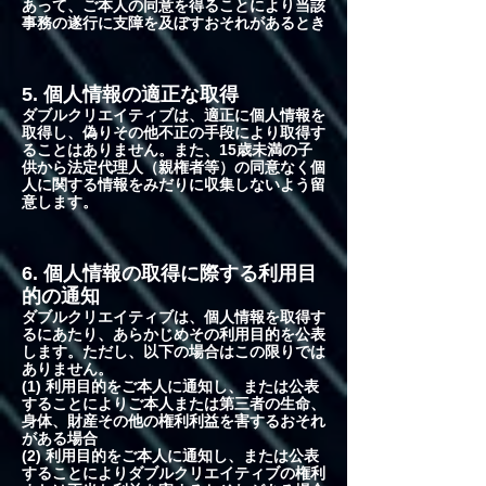
あって、ご本人の同意を得ることにより当該
事務の遂行に支障を及ぼすおそれがあるとき
5. 個人情報の適正な取得
ダブルクリエイティブは、適正に個人情報を
取得し、偽りその他不正の手段により取得す
ることはありません。また、15歳未満の子
供から法定代理人（親権者等）の同意なく個
人に関する情報をみだりに収集しないよう留
意します。
6. 個人情報の取得に際する利用目
的の通知
ダブルクリエイティブは、個人情報を取得す
るにあたり、あらかじめその利用目的を公表
します。ただし、以下の場合はこの限りでは
ありません。
(1) 利用目的をご本人に通知し、または公表
することによりご本人または第三者の生命、
身体、財産その他の権利利益を害するおそれ
がある場合
(2) 利用目的をご本人に通知し、または公表
することによりダブルクリエイティブの権利