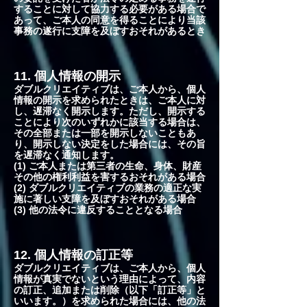
することに対して協力する必要がある場合で
あって、ご本人の同意を得ることにより当該
事務の遂行に支障を及ぼすおそれがあるとき
11. 個人情報の開示
ダブルクリエイティブは、ご本人から、個人
情報の開示を求められたときは、ご本人に対
し、遅滞なく開示します。ただし、開示する
ことにより次のいずれかに該当する場合は、
その全部または一部を開示しないこともあ
り、開示しない決定をした場合には、その旨
を遅滞なく通知します。
(1) ご本人または第三者の生命、身体、財産
その他の権利利益を害するおそれがある場合
(2) ダブルクリエイティブの業務の適正な実
施に著しい支障を及ぼすおそれがある場合
(3) 他の法令に違反することとなる場合
12. 個人情報の訂正等
ダブルクリエイティブは、ご本人から、個人
情報が真実でないという理由によって、内容
の訂正、追加または削除（以下「訂正等」と
いいます。）を求められた場合には、他の法