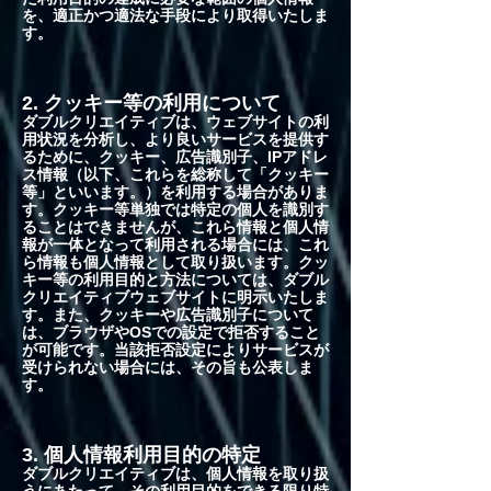
を、適正かつ適法な手段により取得いたしま
す。
2. クッキー等の利用について
ダブルクリエイティブは、ウェブサイトの利
用状況を分析し、より良いサービスを提供す
るために、クッキー、広告識別子、IPアドレ
ス情報（以下、これらを総称して「クッキー
等」といいます。）を利用する場合がありま
す。クッキー等単独では特定の個人を識別す
ることはできませんが、これら情報と個人情
報が一体となって利用される場合には、これ
ら情報も個人情報として取り扱います。クッ
キー等の利用目的と方法については、ダブル
クリエイティブウェブサイトに明示いたしま
す。また、クッキーや広告識別子について
は、ブラウザやOSでの設定で拒否すること
が可能です。当該拒否設定によりサービスが
受けられない場合には、その旨も公表しま
す。
3. 個人情報利用目的の特定
ダブルクリエイティブは、個人情報を取り扱