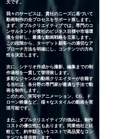
欠です。
我々のサービスは、貴社のニーズに基づいて
動画制作の全プロセスをサポート致します。
まず、ダブルクリエイティブでは、専門のコ
ンサルタントが貴社のビジネス目標や市場環
境を分析し、最適な動画戦略を立案します。
この段階から、ターゲット顧客への適切なア
プローチ方法を明確にし、コンテンツの方向
性を決定します。
次に、シナリオ作成から撮影、編集までの制
作過程を一貫して管理致します。
多彩なジャンルの動画クリエイターが在籍す
る当社は、各分野の専門家が最適な手法で動
画を制作します。
このため、実写やアニメーション、CG、ド
ローン映像など、様々なスタイルの動画を実
現可能です。
また、ダブルクリエイティブの強みは、制作
コストの優位性にもあります。
同業他社と比
較して、約半額というコストで高品質なコン
テンツを提供致します。