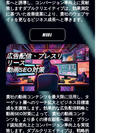
客へと誘導し、コンバージョン率向上に貢献
致しますダブルクリエイティブは、効果測定
に基づいた改善提案により、貴社のウェブサ
イトを更なるビジネス成長へと導きます。
MORE
広告配信・プレスリ
リース
動画SEO対策
貴社の動画コンテンツを最大限に活用し、タ
ーゲット層へのリーチ拡大とビジネス目標達
成を支援致します。効果的な広告配信戦略と
動画SEO対策によって、貴社の動画コンテ
ンツを、より多くの潜在顧客へ届け、ブラン
ド認知度向上とコンバージョン率向上を実現
致します。ダブルクリエイティブは、戦略的